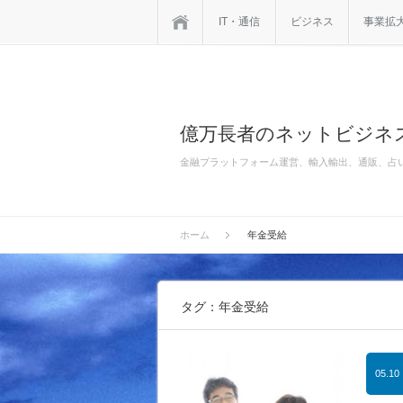
ホーム
IT・通信
ビジネス
事業拡
億万長者のネットビジネ
金融プラットフォーム運営、輸入輸出、通販、占
ホーム
年金受給
タグ：年金受給
05.10