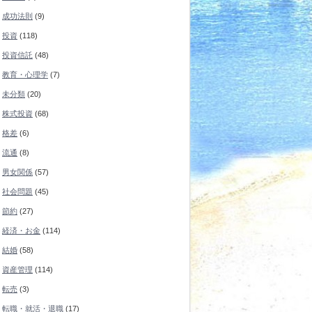
成功法則
(9)
投資
(118)
投資信託
(48)
教育・心理学
(7)
未分類
(20)
株式投資
(68)
格差
(6)
流通
(8)
男女関係
(57)
社会問題
(45)
節約
(27)
経済・お金
(114)
結婚
(58)
資産管理
(114)
転売
(3)
転職・就活・退職
(17)