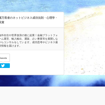
億万長者のネットビジネス成功法則・心理学・
投資
海外在住や世界放浪の後に起業！金融プラットフォ
ーム運営、輸入輸出、通販、占い事業等を展開しな
がらコンサルをしています。成功思考やビジネス最
新情報を届けます。
Tweets
Twitter