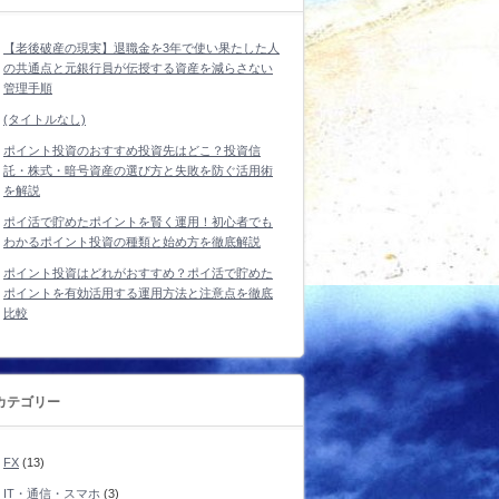
【老後破産の現実】退職金を3年で使い果たした人
の共通点と元銀行員が伝授する資産を減らさない
管理手順
(タイトルなし)
ポイント投資のおすすめ投資先はどこ？投資信
託・株式・暗号資産の選び方と失敗を防ぐ活用術
を解説
ポイ活で貯めたポイントを賢く運用！初心者でも
わかるポイント投資の種類と始め方を徹底解説
ポイント投資はどれがおすすめ？ポイ活で貯めた
ポイントを有効活用する運用方法と注意点を徹底
比較
カテゴリー
FX
(13)
IT・通信・スマホ
(3)