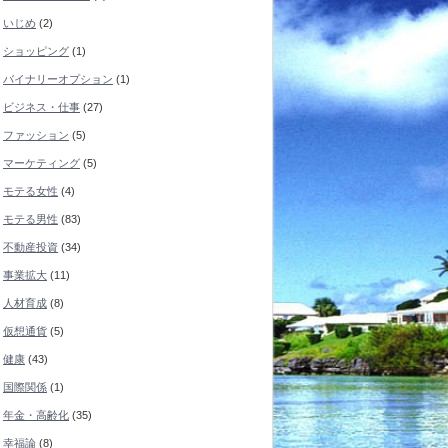
いじめ
(2)
ショッピング
(1)
バイナリーオプション
(1)
ビジネス・仕事
(27)
ファッション
(5)
マーケティング
(5)
モテる女性
(4)
モテる男性
(83)
不動産投資
(34)
事業拡大
(11)
人材育成
(8)
仮想通貨
(5)
健康
(43)
国際関係
(1)
年金・高齢化
(35)
幸福論
(8)