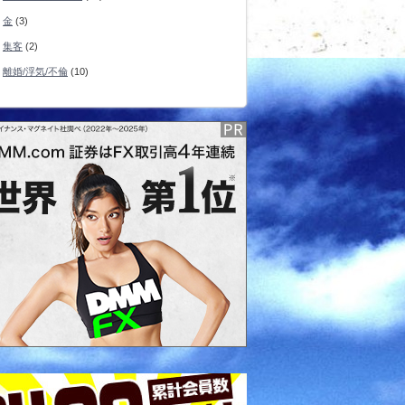
金
(3)
集客
(2)
離婚/浮気/不倫
(10)