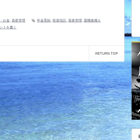
・お金
,
資産管理
年金受給
,
投資信託
,
資産管理
,
退職後備え
ントを書く
RETURN TOP