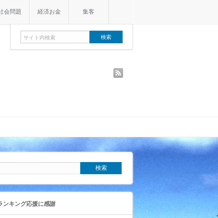
社会問題
経済お金
集客
rss
ランキング応援に感謝